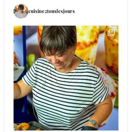
cuisine2touslesjours