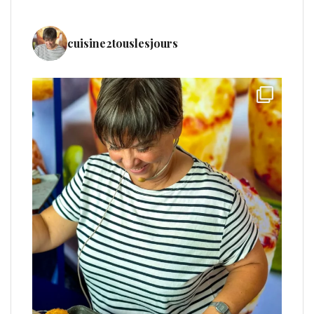
cuisine2touslesjours