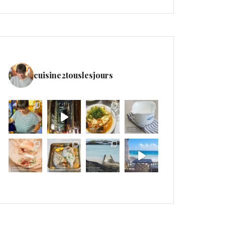
cuisine2touslesjours