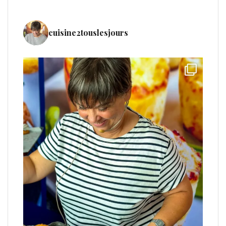
cuisine2touslesjours