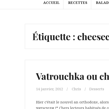
ACCUEIL
RECETTES
BALAD
Étiquette :
cheese
Vatrouchka ou ch
14 janvier, 2012
Chris
Desserts
Hier c’était le nouvel an orthodoxe, alo
читатели !* Chers lecteurs habitués de c