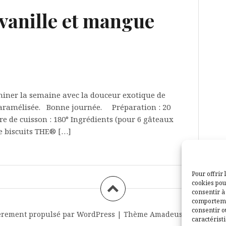
 vanille et mangue
miner la semaine avec la douceur exotique de
caramélisée. Bonne journée. Préparation : 20
 de cuisson : 180° Ingrédients (pour 6 gâteaux
de biscuits THE® […]
Pour offrir 
cookies pou
consentir à
comportemen
consentir o
èrement propulsé par WordPress
|
Thème
Amadeus
par Themei
caractéristi