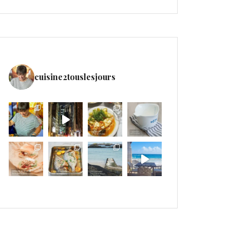
cuisine2touslesjours