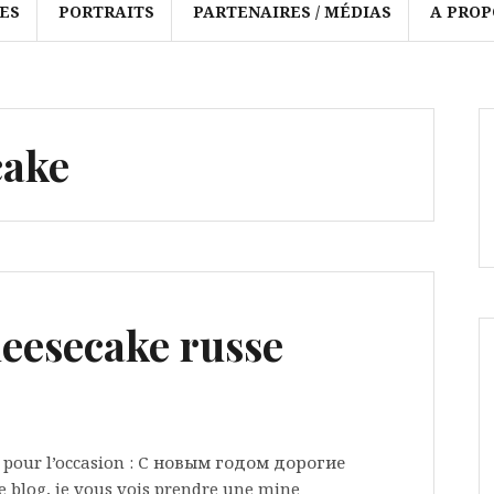
ES
PORTRAITS
PARTENAIRES / MÉDIAS
A PROP
cake
eesecake russe
rs pour l’occasion : С новым годом дорогие
e blog, je vous vois prendre une mine