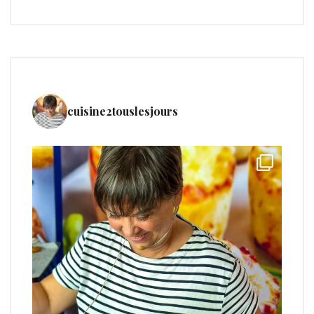
cuisine2touslesjours