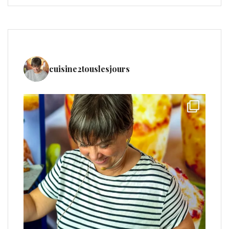
cuisine2touslesjours