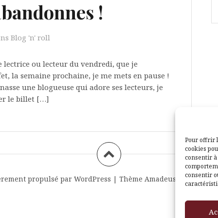
’abandonnes !
ns Blog 'n' roll
le lectrice ou lecteur du vendredi, que je
et, la semaine prochaine, je me mets en pause !
asse une blogueuse qui adore ses lecteurs, je
r le billet […]
Pour offrir 
cookies pou
consentir à
comportemen
consentir o
èrement propulsé par WordPress
|
Thème
Amadeus
par Themei
caractéristi
Ac