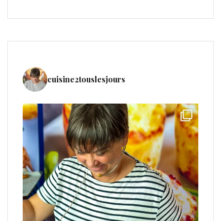
cuisine2touslesjours