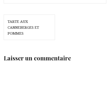
Navigation
TARTE AUX
de
CANNEBERGES ET
l’article
POMMES
Laisser un commentaire