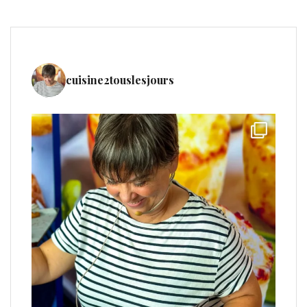
cuisine2touslesjours