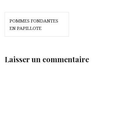
Navigation
POMMES FONDANTES
de
EN PAPILLOTE
l’article
Laisser un commentaire