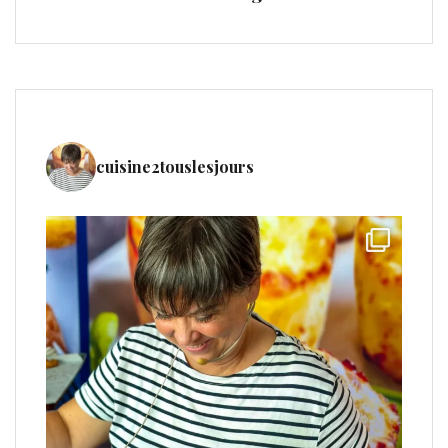
cuisine2touslesjours