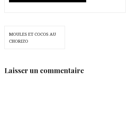
Navigation
MOULES ET COCOS AU
de
CHORIZO
l’article
Laisser un commentaire