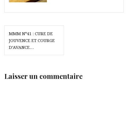
Navigation
MMM N°41 : CURE DE
de
JOUVENCE ET COURGE
l’article
D’AVANCE…
Laisser un commentaire