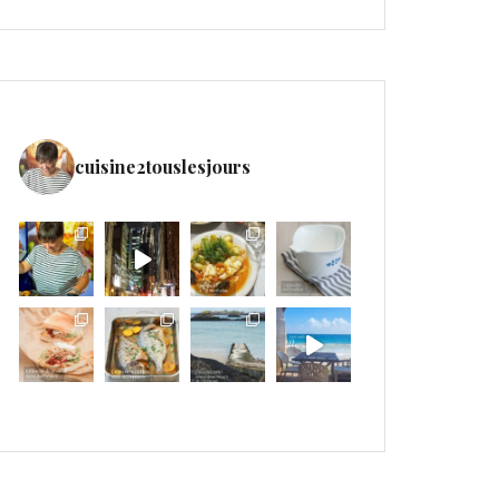
cuisine2touslesjours