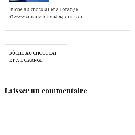
Bûche au chocolat et à l’orange –
©www.cuisinedetouslesjours.com
Navigation
BÛCHE AU CHOCOLAT
de
ET À L’ORANGE
l’article
Laisser un commentaire