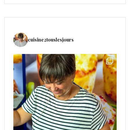
cuisine2touslesjours