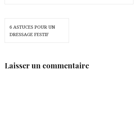
Navigation
6 ASTUCES POUR UN
de
DRESSAGE FESTIF
l’article
Laisser un commentaire