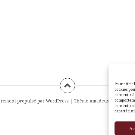
Pour offrir 
cookies pou
consentir à
comportemen
èrement propulsé par WordPress
|
Thème
Amadeus
par Themei
consentir o
caractéristi
Ac