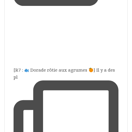
[R7 :
Dorade rôtie aux agrumes
] Il y a des
pl