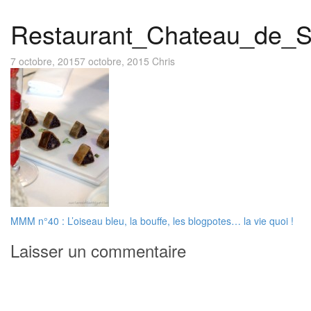
Restaurant_Chateau_de_S
7 octobre, 2015
7 octobre, 2015
Chris
Navigation
MMM n°40 : L’oiseau bleu, la bouffe, les blogpotes… la vie quoi !
de
Laisser un commentaire
l’article