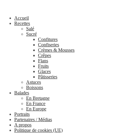
Accueil
Recettes
Salé
Sucré
Confitures
Confiseries
Crèmes & Mousses
Crêpes
Flans
Fruits
Glaces
Pâtisseries
Astuces
Boissons
Balades
En Bretagne
En France
En Europe
Portraits
Partenaires / Médias
A propos
Politique de cookies (UE)