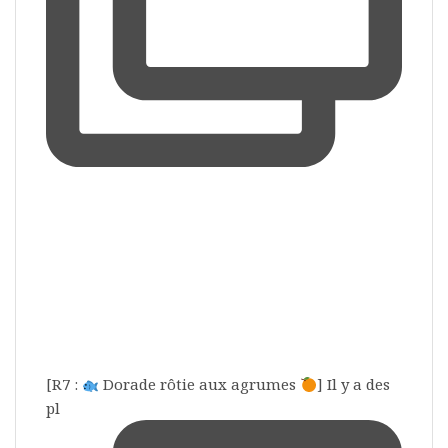
[R7 :
Dorade rôtie aux agrumes
] Il y a des
pl