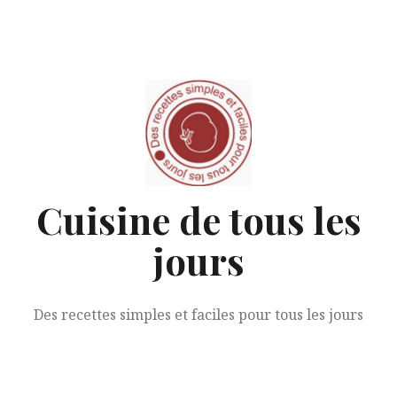
A
l
l
e
r
a
u
c
o
n
Cuisine de tous les
t
e
jours
n
u
Des recettes simples et faciles pour tous les jours