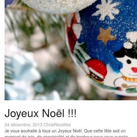
Joyeux Noël !!!
24 décembre, 2013
Chris
Recettes
Je vous souhaite à tous un Joyeux Noël. Que cette fête soit un
moment de joie, de convivialité et de bonheur pour vous auprès